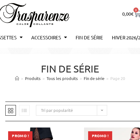
0
0,00
€
SSETTES
ACCESSOIRES
FIN DE SÉRIE
HIVER 2026/
FIN DE SÉRIE
>
Produits
>
Tous les produits
>
Fin de série
>
Page 20
Tri par popularité
PROMO !
PROMO !