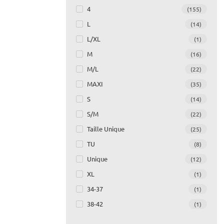
4
(155)
L
(14)
L/XL
(1)
M
(16)
M/L
(22)
MAXI
(35)
S
(14)
S/M
(22)
Taille Unique
(25)
TU
(8)
Unique
(12)
XL
(1)
34-37
(1)
38-42
(1)