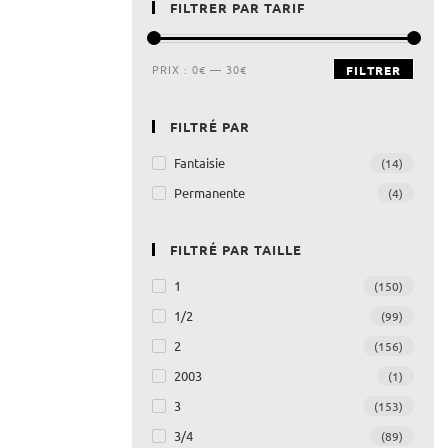
FILTRER PAR TARIF
PRIX :
0€
—
30€
FILTRER
FILTRÉ PAR
Fantaisie
(14)
Permanente
(4)
FILTRÉ PAR TAILLE
1
(150)
1/2
(99)
2
(156)
2003
(1)
3
(153)
3/4
(89)