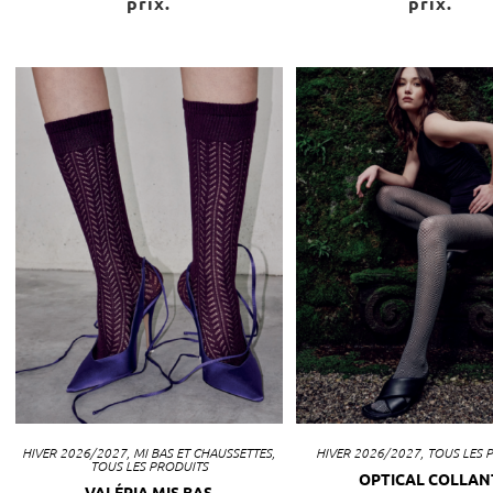
prix.
prix.
HIVER 2026/2027
,
MI BAS ET CHAUSSETTES
,
HIVER 2026/2027
,
TOUS LES 
TOUS LES PRODUITS
OPTICAL COLLAN
VALÉRIA MIS BAS