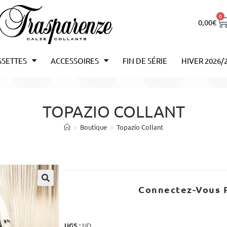
0
0,00
€
SSETTES
ACCESSOIRES
FIN DE SÉRIE
HIVER 2026/
TOPAZIO COLLANT
>
Boutique
>
Topazio Collant
Connectez-Vous P
UGS :
ND