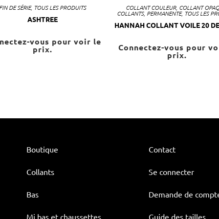
FIN DE SÉRIE
,
TOUS LES PRODUITS
COLLANT COULEUR
,
COLLANT OPA
COLLANTS
,
PERMANENTE
,
TOUS LES PR
ASHTREE
HANNAH COLLANT VOILE 20 DE
nectez-vous pour voir le
Connectez-vous pour voi
prix.
prix.
Boutique
Contact
Collants
Se connecter
Bas
Demande de compt
Mi bas et chaussettes
Guide des tailles