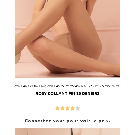
COLLANT COULEUR
,
COLLANTS
,
PERMANENTE
,
TOUS LES PRODUITS
ROSY COLLANT FIN 20 DENIERS
Note
4.33
Connectez-vous pour voir le prix.
sur 5