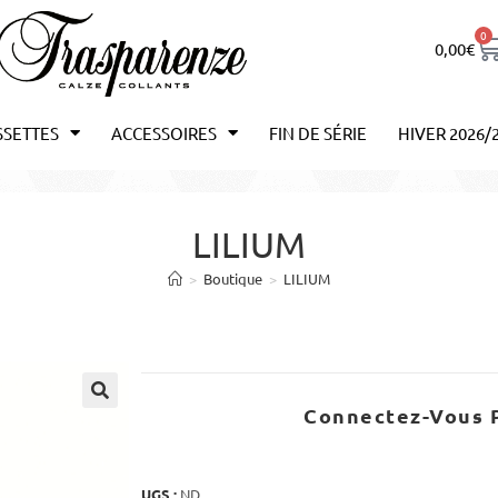
0
0,00
€
SSETTES
ACCESSOIRES
FIN DE SÉRIE
HIVER 2026/
LILIUM
>
Boutique
>
LILIUM
Connectez-Vous P
UGS :
ND