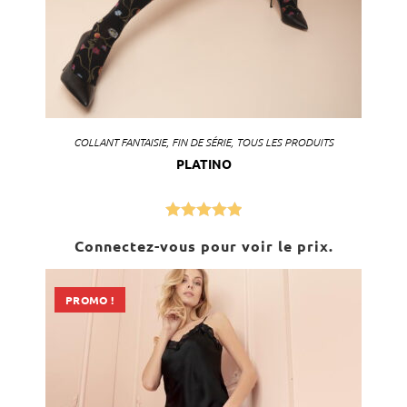
COLLANT FANTAISIE
,
FIN DE SÉRIE
,
TOUS LES PRODUITS
PLATINO
Note
5.00
Connectez-vous pour voir le prix.
sur 5
PROMO !