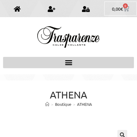
0
0,00
€
ATHENA
>
Boutique
>
ATHENA