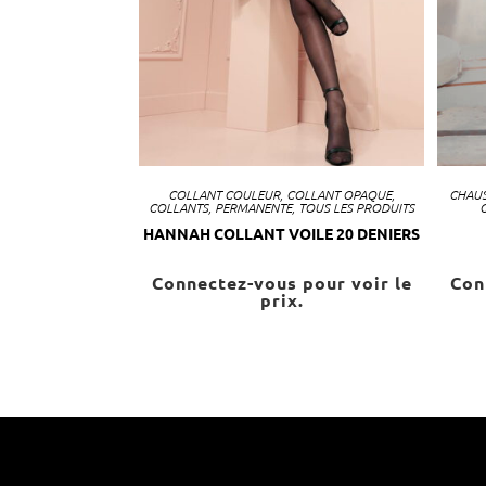
COLLANT COULEUR
,
COLLANT OPAQUE
,
CHAUS
COLLANTS
,
PERMANENTE
,
TOUS LES PRODUITS
HANNAH COLLANT VOILE 20 DENIERS
Connectez-vous pour voir le
Con
prix.