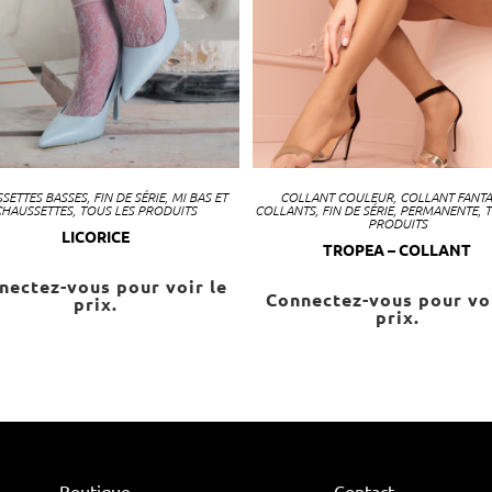
SETTES BASSES
,
FIN DE SÉRIE
,
MI BAS ET
COLLANT COULEUR
,
COLLANT FANTAI
CHAUSSETTES
,
TOUS LES PRODUITS
COLLANTS
,
FIN DE SÉRIE
,
PERMANENTE
,
T
PRODUITS
LICORICE
TROPEA – COLLANT
nectez-vous pour voir le
Connectez-vous pour voi
prix.
prix.
Boutique
Contact