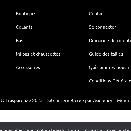
Boutique
Contact
Collants
Se connecter
Bas
Demande de compt
Mi bas et chaussettes
Guide des tailles
Accessoires
Qui sommes-nous ?
Conditions Générale
 © Trasparenze 2025 –
Site internet créé par Audiency
–
Mentio
eure expérience sur notre site web. Si vous continuez à utiliser ce sit