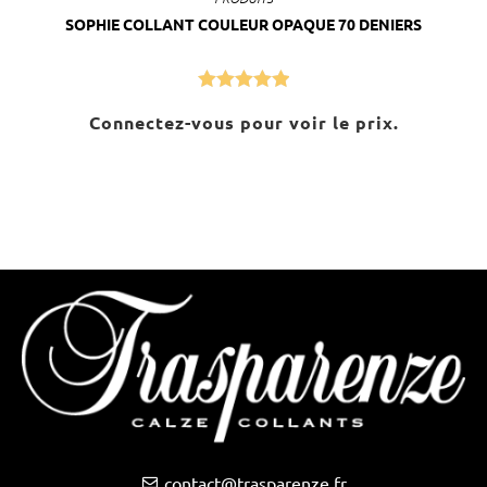
SOPHIE COLLANT COULEUR OPAQUE 70 DENIERS
Note
5.00
Connectez-vous pour voir le prix.
sur 5
contact@trasparenze.fr