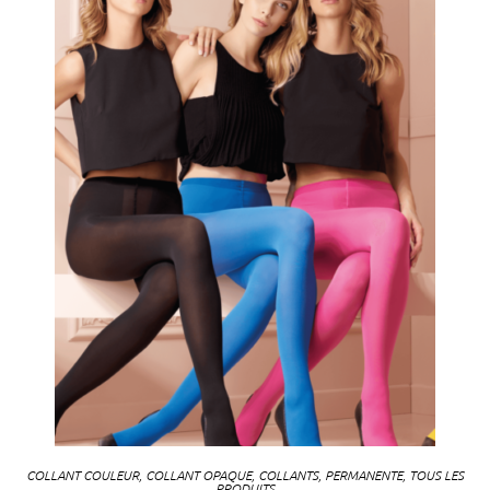
COLLANT COULEUR
,
COLLANT OPAQUE
,
COLLANTS
,
PERMANENTE
,
TOUS LES
PRODUITS