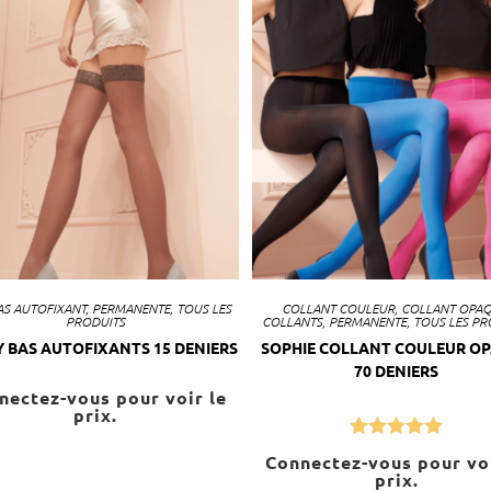
AS AUTOFIXANT
,
PERMANENTE
,
TOUS LES
COLLANT COULEUR
,
COLLANT OPA
PRODUITS
COLLANTS
,
PERMANENTE
,
TOUS LES PR
 BAS AUTOFIXANTS 15 DENIERS
SOPHIE COLLANT COULEUR O
70 DENIERS
nectez-vous pour voir le
prix.
Note
5.00
Connectez-vous pour voi
prix.
sur 5