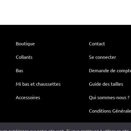
Boutique
Contact
Collants
Se connecter
Bas
Demande de compt
Mi bas et chaussettes
Guide des tailles
Accessoires
Qui sommes-nous ?
Conditions Générale
 © Trasparenze 2025 –
Site internet créé par Audiency
–
Mentio