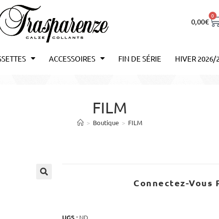
0
0,00
€
SSETTES
ACCESSOIRES
FIN DE SÉRIE
HIVER 2026/
FILM
>
Boutique
>
FILM
Connectez-Vous P
UGS :
ND