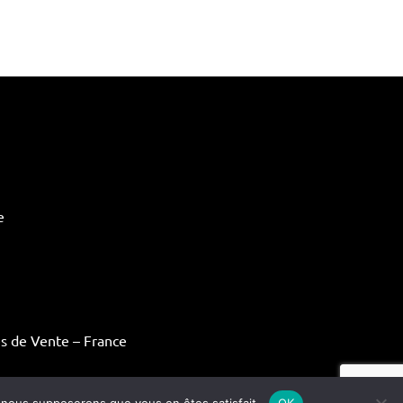
e
s de Vente – France
ns légales