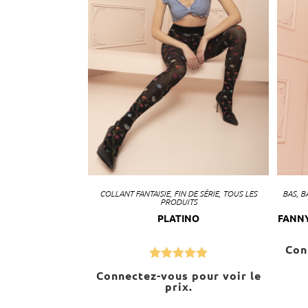
COLLANT FANTAISIE
,
FIN DE SÉRIE
,
TOUS LES
BAS
,
B
PRODUITS
PLATINO
FANNY
Con
Note
5.00
Connectez-vous pour voir le
prix.
sur 5