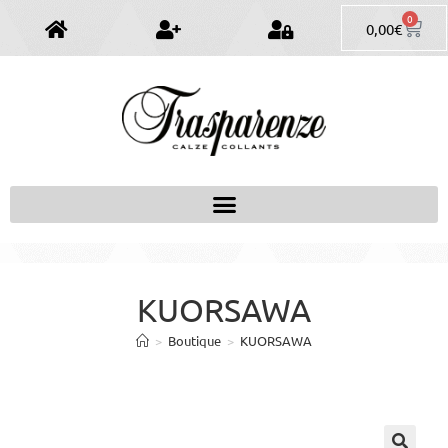
0
0,00
€
KUORSAWA
>
Boutique
>
KUORSAWA