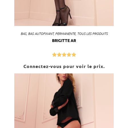
BAS
,
BAS AUTOFIXANT
,
PERMANENTE
,
TOUS LES PRODUITS
BRIGITTE AR
Note
5.00
Connectez-vous pour voir le prix.
sur 5