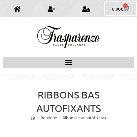
0
0,00
€
RIBBONS BAS
AUTOFIXANTS
>
Boutique
>
Ribbons bas autofixants