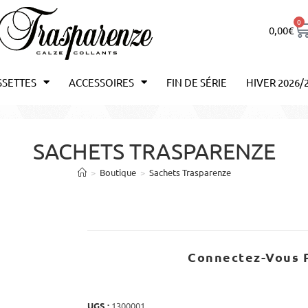
0
0,00
€
SSETTES
ACCESSOIRES
FIN DE SÉRIE
HIVER 2026/
SACHETS TRASPARENZE
>
Boutique
>
Sachets Trasparenze
Connectez-Vous P
UGS :
1300001