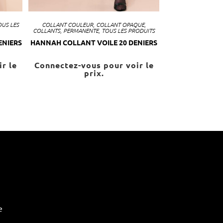
US LES
COLLANT COULEUR
,
COLLANT OPAQUE
,
COLLANTS
,
PERMANENTE
,
TOUS LES PRODUITS
ENIERS
HANNAH COLLANT VOILE 20 DENIERS
r le
Connectez-vous pour voir le
prix.
e