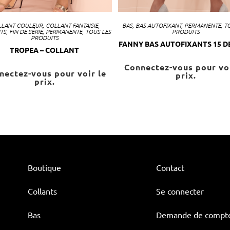
LLANT COULEUR
,
COLLANT FANTAISIE
,
BAS
,
BAS AUTOFIXANT
,
PERMANENTE
,
TO
TS
,
FIN DE SÉRIE
,
PERMANENTE
,
TOUS LES
PRODUITS
PRODUITS
FANNY BAS AUTOFIXANTS 15 D
TROPEA – COLLANT
Connectez-vous pour voi
nectez-vous pour voir le
prix.
prix.
Boutique
Contact
Collants
Se connecter
Bas
Demande de compt