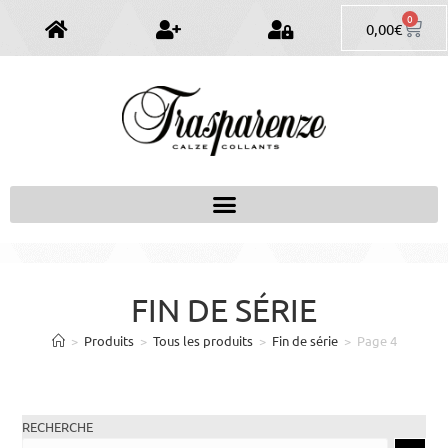
0
0,00
€
FIN DE SÉRIE
>
Produits
>
Tous les produits
>
Fin de série
>
Page 4
RECHERCHE