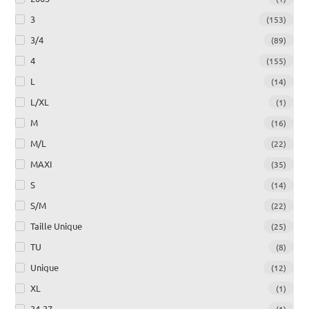
3
(153)
3/4
(89)
4
(155)
L
(14)
L/XL
(1)
M
(16)
M/L
(22)
MAXI
(35)
S
(14)
S/M
(22)
Taille Unique
(25)
TU
(8)
Unique
(12)
XL
(1)
34-37