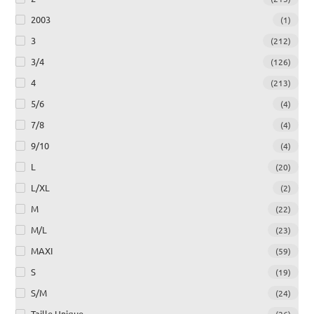
2003
(1)
3
(212)
3/4
(126)
4
(213)
5/6
(4)
7/8
(4)
9/10
(4)
L
(20)
L/XL
(2)
M
(22)
M/L
(23)
MAXI
(59)
S
(19)
S/M
(24)
Taille Unique