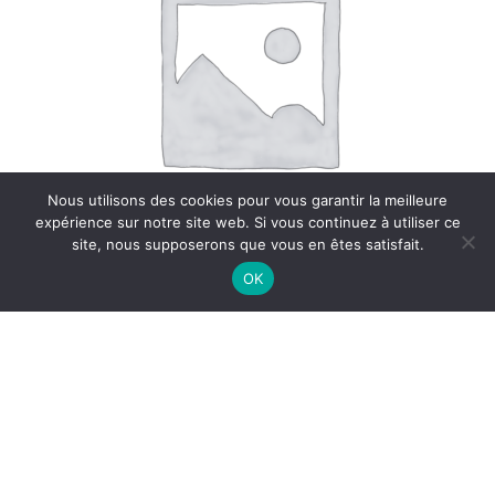
Nous utilisons des cookies pour vous garantir la meilleure
expérience sur notre site web. Si vous continuez à utiliser ce
site, nous supposerons que vous en êtes satisfait.
OK
COLLANT COULEUR
,
FIN DE SÉRIE
,
TOUS LES PRODUITS
DOLOMITE
Connectez-vous pour voir le prix.