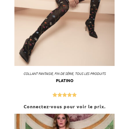
COLLANT FANTAISIE
,
FIN DE SÉRIE
,
TOUS LES PRODUITS
PLATINO
Note
5.00
Connectez-vous pour voir le prix.
sur 5