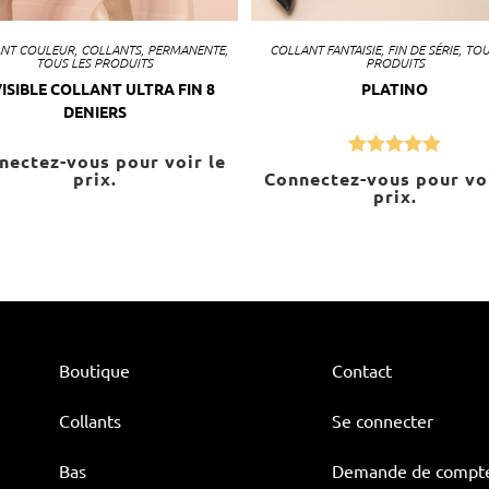
NT COULEUR
,
COLLANTS
,
PERMANENTE
,
COLLANT FANTAISIE
,
FIN DE SÉRIE
,
TOU
TOUS LES PRODUITS
PRODUITS
ISIBLE COLLANT ULTRA FIN 8
PLATINO
DENIERS
nectez-vous pour voir le
Note
5.00
prix.
Connectez-vous pour voi
prix.
sur 5
Boutique
Contact
Collants
Se connecter
Bas
Demande de compt