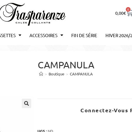
0
0,00
€
SSETTES
ACCESSOIRES
FIN DE SÉRIE
HIVER 2026/
CAMPANULA
>
Boutique
>
CAMPANULA
Connectez-Vous P
UGS :
ND