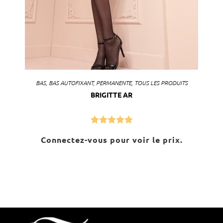
BAS
,
BAS AUTOFIXANT
,
PERMANENTE
,
TOUS LES PRODUITS
BRIGITTE AR
Note
5.00
Connectez-vous pour voir le prix.
sur 5