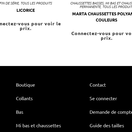
FIN DE SÉRIE
,
TOUS LES PRODUITS
CHAUSSETTES BASSES
,
MI BAS ET CHAUS
PERMANENTE
,
TOUS LES PRODUIT
LICORICE
MARTA CHAUSSETTES POLYA
COULEURS
nectez-vous pour voir le
prix.
Connectez-vous pour voi
prix.
Boutique
Contact
Collants
Se connecter
Bas
Demande de compt
Mi bas et chaussettes
Guide des tailles