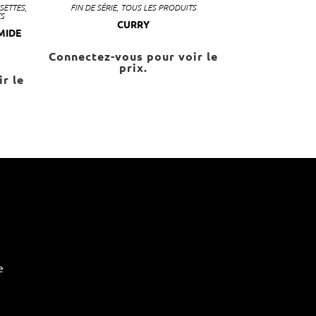
SETTES
,
FIN DE SÉRIE
,
TOUS LES PRODUITS
S
CURRY
MIDE
Connectez-vous pour voir le
prix.
r le
e