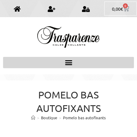
0
0,00
€
POMELO BAS
AUTOFIXANTS
>
Boutique
>
Pomelo bas autofixants