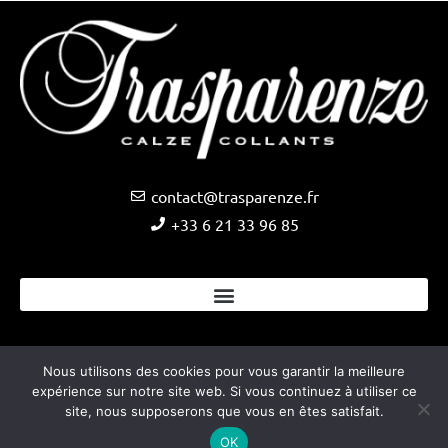
contact@trasparenze.fr
+33 6 21 33 96 85
Nous utilisons des cookies pour vous garantir la meilleure
Copyright © Trasparenze 2025 –
Site internet créé par
expérience sur notre site web. Si vous continuez à utiliser ce
Audiency
–
Mentions légales
site, nous supposerons que vous en êtes satisfait.
OK