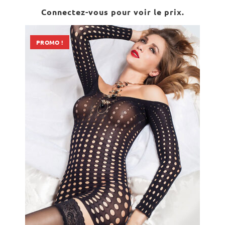
Note
5.00
Connectez-vous pour voir le prix.
sur 5
PROMO !