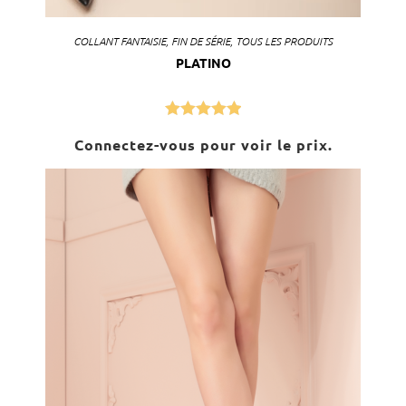
COLLANT FANTAISIE
,
FIN DE SÉRIE
,
TOUS LES PRODUITS
PLATINO
Note
5.00
Connectez-vous pour voir le prix.
sur 5